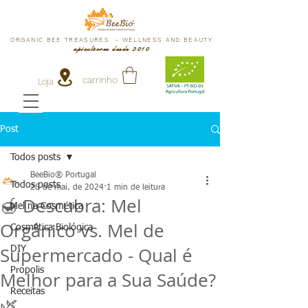
ORGANIC BEE TREASURES - WELLNESS AND BEAUTY
apicultores desde 2010
carrinho
Loja
Post
Todos posts
BeeBio® Portugal
Todos posts
28 de mai. de 2024
1 min de leitura
🍯 Descubra: Mel
Mel na Cosmética
Orgânico vs. Mel de
Cosmética Biológica
Supermercado - Qual é
DIY
Propolis
Melhor para a Sua Saúde?
Receitas
🌿