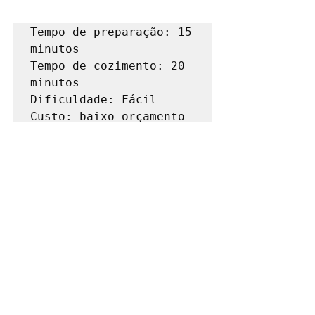
Tempo de preparação: 15 
minutos

Tempo de cozimento: 20 
minutos

Dificuldade: Fácil

Custo: baixo orçamento
beebio
alvalade
organicstore
cosméticabiológica
organic
cosméticanatural
própolis
imunidade
produtores
propolisbiologica
melbiologico
organichoney
propolisverde
Receitas