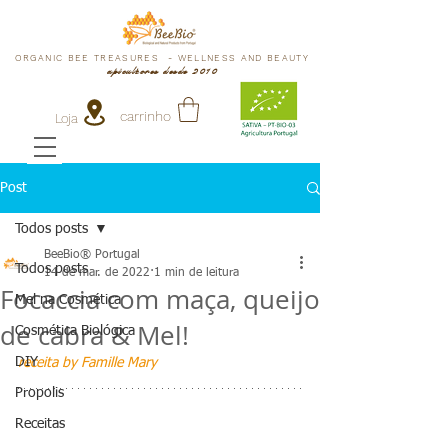
ORGANIC BEE TREASURES - WELLNESS AND BEAUTY
apicultores desde 2010
carrinho
Loja
Post
Todos posts
BeeBio® Portugal
Todos posts
14 de mar. de 2022
1 min de leitura
Focaccia com maça, queijo
Mel na Cosmética
de cabra & Mel!
Cosmética Biológica
DIY
receita by Famille Mary
Propolis
Receitas