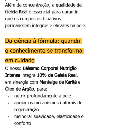
Além da concentração, a 
qualidade da 
Geleia Real
 é essencial para garantir 
que os compostos bioativos 
permanecem íntegros e eficazes na pele.
Da ciência à fórmula: quando 
o conhecimento se transforma 
em cuidado
O nosso 
Bálsamo Corporal Nutrição 
Intensa
 integra 
10% de Geleia Real
, 
em sinergia com 
Manteiga de Karité
 e 
Óleo de Argão
, para:
nutrir profundamente a pele
apoiar os mecanismos naturais de 
regeneração
melhorar suavidade, elasticidade e 
conforto