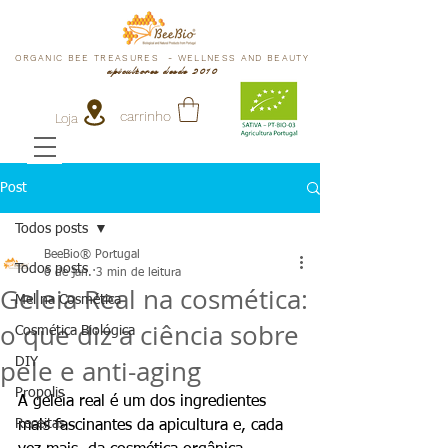
ORGANIC BEE TREASURES - WELLNESS AND BEAUTY
apicultores desde 2010
carrinho
Loja
Post
Todos posts
BeeBio® Portugal
Todos posts
6 de jan.
3 min de leitura
Geleia Real na cosmética:
Mel na Cosmética
o que diz a ciência sobre
Cosmética Biológica
pele e anti-aging
DIY
Propolis
A geleia real é um dos ingredientes 
Receitas
mais fascinantes da apicultura e, cada 