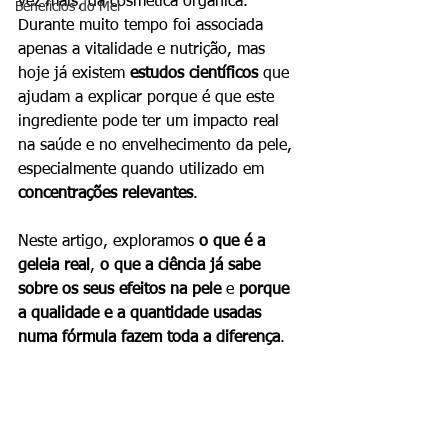
vez mais, da cosmética orgânica. 
Beneficios do Mel
Durante muito tempo foi associada 
apenas a vitalidade e nutrição, mas 
hoje já existem 
estudos científicos
 que 
ajudam a explicar porque é que este 
ingrediente pode ter um impacto real 
na saúde e no envelhecimento da pele, 
especialmente quando utilizado em 
concentrações relevantes
.
Neste artigo, exploramos 
o que é a 
geleia real
, 
o que a ciência já sabe 
sobre os seus efeitos na pele
 e 
porque 
a qualidade e a quantidade usadas 
numa fórmula fazem toda a diferença
.