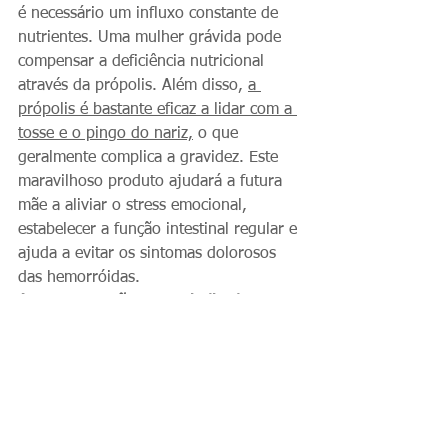
é necessário um influxo constante de 
nutrientes. Uma mulher grávida pode 
compensar a deficiência nutricional 
através da própolis. Além disso, 
a 
própolis é bastante eficaz a lidar com a 
tosse e o pingo do nariz,
 o que 
geralmente complica a gravidez. Este 
maravilhoso produto ajudará a futura 
mãe a aliviar o stress emocional, 
estabelecer a função intestinal regular e 
ajuda a evitar os sintomas dolorosos 
das hemorróidas.
As gestantes são contra-indicadas para 
serem tratadas com antibióticos e 
outros medicamentos, tornando a 
própolis uma excelente alternativa.
Contudo  é sempre necessário 
consultar um médico sobre o método 
de seu uso.