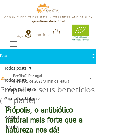
ORGANIC BEE TREASURES - WELLNESS AND BEAUTY
apicultores desde 2010
carrinho
Loja
Post
Todos posts
BeeBio® Portugal
Todos posts
6 de out. de 2021
3 min de leitura
Própolis e seus benefícios
Mel na Cosmética
( 1ª parte)
Cosmética Biológica
DIY
Própolis, o antibiótico 
Propolis
natural mais forte que a 
Receitas
natureza nos dá!