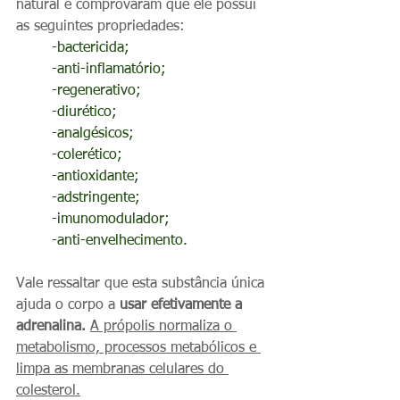
natural e comprovaram que ele possui 
as seguintes propriedades:
-bactericida;
	-anti-inflamatório;
	-regenerativo;
	-diurético;
	-analgésicos;
	-colerético;
	-antioxidante;
	-adstringente;
	-imunomodulador;
	-anti-envelhecimento.
Vale ressaltar que esta substância única 
ajuda o corpo a 
usar efetivamente a 
adrenalina.
A própolis normaliza o 
metabolismo, processos metabólicos e 
limpa as membranas celulares do 
colesterol.