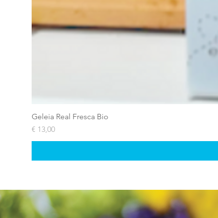
Geleia Real Fresca Bio
Preço
€ 13,00