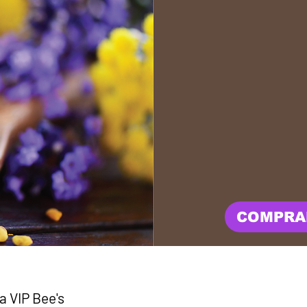
Abelha
equilib
sistem
e ofer
estar 
alergi
COMPRA
a VIP Bee's