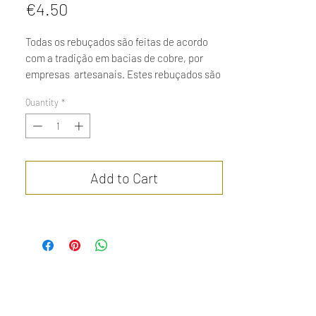
Price
€4.50
Todas os rebuçados são feitas de acordo
com a tradição em bacias de cobre, por
empresas artesanais. Estes rebuçados são
feitos no minimo com 20% de
Quantity
*
mel, combinado com gengibre. O gengibre
tem propriedades antioxidantes, mas
também combate distúrbios digestivos,
como náuseas. Soma-se a isso seu poder
antibacteriano. Qualquer desculpa é boa
Add to Cart
para se deliciar com estes rebuçados !