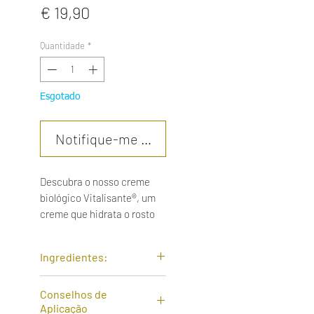
Preço
€ 19,90
Quantidade
*
Esgotado
Notifique-me quando estiver disponível
Descubra o nosso creme
biológico Vitalisante®, um
creme que hidrata o rosto
enquanto restaura a sua
pele. É um cuidado baseado
Ingredientes:
em ingredientes ativos da
colméia, feito com uma
GELEIA REAL BIO
: é bem
Conselhos de
fórmula hidratante
conhecida por sua ação
Aplicação
particularmente rica e leve
revitalizante