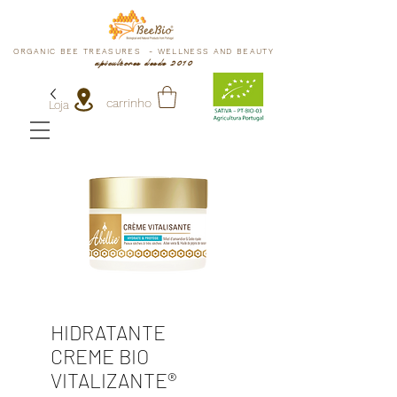
ORGANIC BEE TREASURES - WELLNESS AND BEAUTY
apicultores desde 2010
carrinho
Loja
HIDRATANTE
CREME BIO
VITALIZANTE®