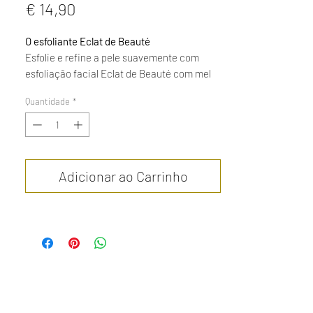
Preço
€ 14,90
O
esfoliante Eclat de Beauté
Esfolie e refine a pele suavemente com
esfoliação facial Eclat de Beauté com mel
de acácia orgânica, chips de semente de
Quantidade
*
damasco orgânicos e aloé vera orgânica.
Adequado para todos os tipos de pele, este
esfoliante facial natural com fragrância de
damasco irá sublimar a sua tez.
Adicionar ao Carrinho
100 ml