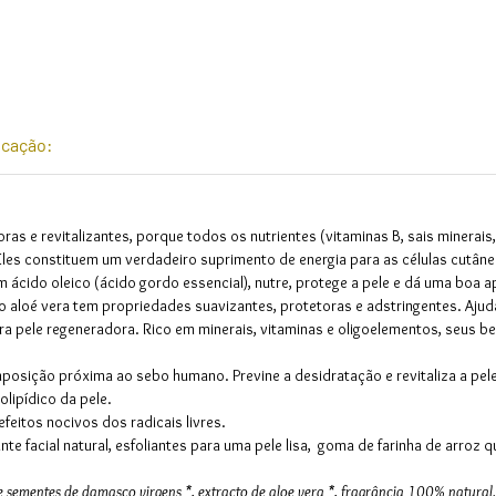
icação:
as e revitalizantes, porque todos os nutrientes (vitaminas B, sais minerais
 Eles constituem um verdadeiro suprimento de energia para as células cutâne
m ácido oleico (ácido gordo essencial), nutre, protege a pele e dá uma boa a
 aloé vera tem propriedades suavizantes, protetoras e adstringentes. Ajuda 
a pele regeneradora. Rico em minerais, vitaminas e oligoelementos, seus ben
osição próxima ao sebo humano. Previne a desidratação e revitaliza a pele 
olipídico da pele.
efeitos nocivos dos radicais livres.
te facial natural, esfoliantes para uma pele lisa, goma de farinha de arroz
de sementes de damasco virgens *, extracto de aloe vera *, fragrância 100% natural.