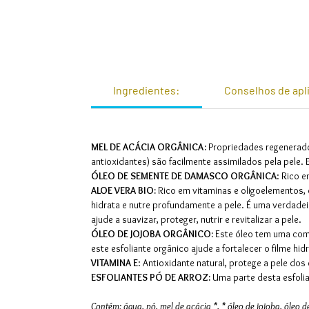
Ingredientes:
Conselhos de apl
MEL DE ACÁCIA ORGÂNICA:
Propriedades regenerador
antioxidantes) são facilmente assimilados pela pele.
ÓLEO DE SEMENTE DE DAMASCO ORGÂNICA
: Rico e
ALOE VERA BIO:
Rico em vitaminas e oligoelementos, o
hidrata e nutre profundamente a pele. É uma verdadeir
ajude a suavizar, proteger, nutrir e revitalizar a pele.
ÓLEO DE JOJOBA ORGÂNICO:
Este óleo tem uma comp
este esfoliante orgânico ajude a fortalecer o filme hidr
VITAMINA E
: Antioxidante natural, protege a pele dos 
ESFOLIANTES PÓ DE ARROZ:
Uma parte desta esfolian
Contém: água, pó, mel de acácia *, * óleo de jojoba, óleo 