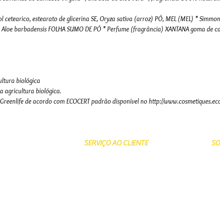
 cool cetearico, estearato de glicerina SE, Oryza sativa (arroz) PÓ, MEL (MEL) * Si
loe barbadensis FOLHA SUMO DE PÓ * Perfume (fragrância) XANTANA goma de carrag
ultura biológica
a agricultura biológica.
T Greenlife de acordo com ECOCERT padrão disponível no http://www.cosmetiques.ec
SERVIÇO AO CLIENTE
SO
Contacte-nos
Envio e Entrega
Devoluções e trocas
Pagamentos