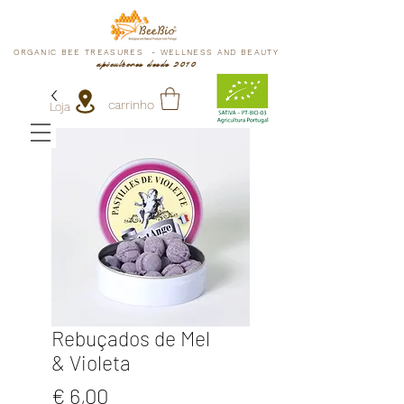
ORGANIC BEE TREASURES - WELLNESS AND BEAUTY
apicultores desde 2010
carrinho
Loja
Rebuçados de Mel
& Violeta
Preço
€ 6,00