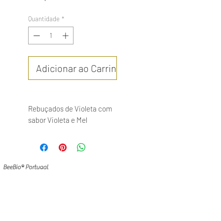
Quantidade
*
Adicionar ao Carrinho
Rebuçados de Violeta com
sabor Violeta e Mel
Orgânico , sabor suave e
leve vai fazer as suas
delicias!
BeeBio® Portugal
Quem Somos
Certificação
Contacte-nos