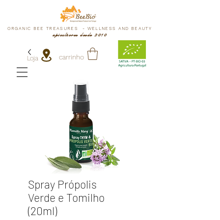
ORGANIC BEE TREASURES - WELLNESS AND BEAUTY
apicultores desde 2010
carrinho
Loja
Spray Própolis
Verde e Tomilho
(20ml)