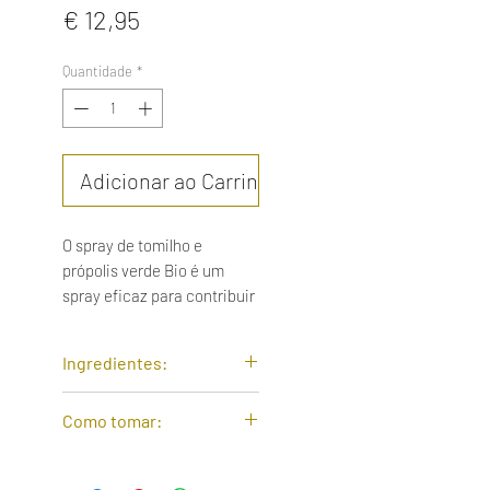
Preço
€ 12,95
Quantidade
*
Adicionar ao Carrinho
O spray de tomilho e
própolis verde Bio é um
spray eficaz para contribuir
para o bem-estar da
garganta, desobstruir as
Ingredientes:
vias respiratórias e
assegurar a higiene bucal.
Extrato de tomilho, salvia,
Como tomar:
Este spray bucal é
própolis verde, sumo de
elaborado à base de
limão, aromas naturais,
1 a 2 pulverizações, 3 a 4
própolis verde, uma
nomeadamente framboesa.
vezes ao dia.