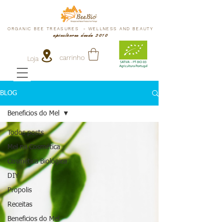
ORGANIC BEE TREASURES - WELLNESS AND BEAUTY
apicultores desde 2010
carrinho
Loja
BLOG
Beneficios do Mel
Todos posts
Mel na Cosmética
Cosmética Biológica
DIY
Propolis
Receitas
Beneficios do Mel