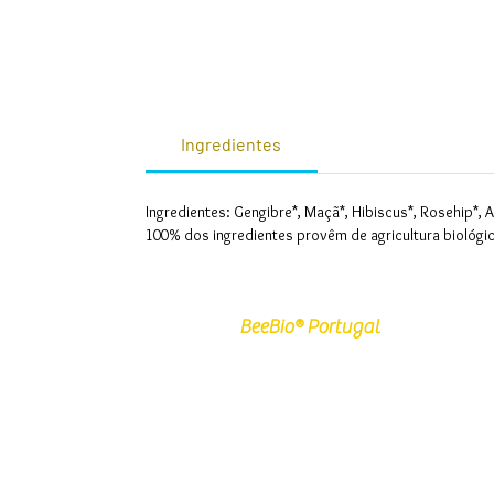
Ingredientes
Ingredientes: Gengibre*, Maçã*, Hibiscus*, Rosehip*, A
100% dos ingredientes provêm de agricultura biológi
BeeBio® Portugal
Quem Somos
Certificação
Politica de Privacidade